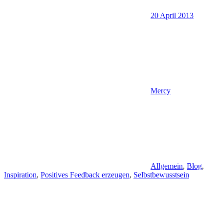
20 April 2013
Mercy
Allgemein
,
Blog
,
Inspiration
,
Positives Feedback erzeugen
,
Selbstbewusstsein