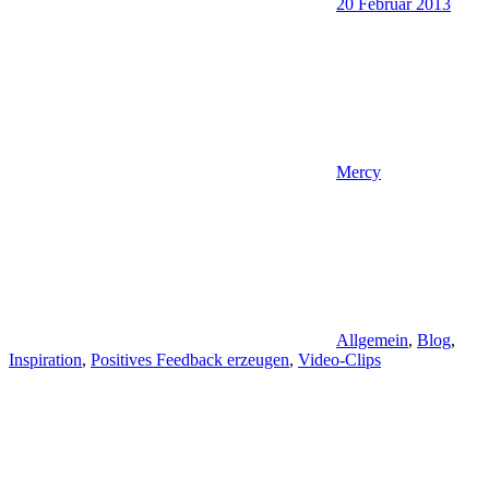
20 Februar 2013
Mercy
Allgemein
,
Blog
,
Inspiration
,
Positives Feedback erzeugen
,
Video-Clips