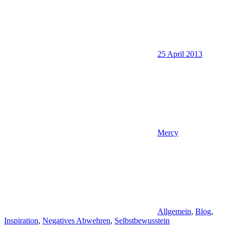
25 April 2013
Mercy
Allgemein
,
Blog
,
Inspiration
,
Negatives Abwehren
,
Selbstbewusstein