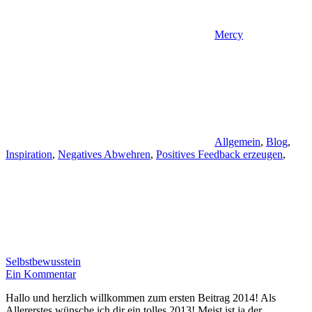
Mercy
Allgemein
,
Blog
,
Inspiration
,
Negatives Abwehren
,
Positives Feedback erzeugen
,
Selbstbewusstein
Ein Kommentar
Hallo und herzlich willkommen zum ersten Beitrag 2014! Als
Allererstes wünsche ich dir ein tolles 2013! Meist ist ja der