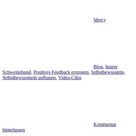
Mercy
Blog
,
Innere
Schweinehund
,
Positives Feedback erzeugen
,
Selbstbewusstein
,
Selbstbewusstsein aufbauen
,
Video-Clips
Kommentar
hinterlassen