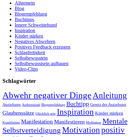
Allgemein
Blog
Blogempfehlung
Buchtipps
Innere Schweinehund
Inspiration
Kinder stärken
Negatives Abwehren
Positives Feedback erzeugen
Schlagfertigkeit
Selbstbewusstein
Selbstbewusstsein aufbauen
Video-Clips
Schlagwörter
Abwehr negativer Dinge
Anleitung
Buchtipp
Anziehung
Gesetz der Anziehung
Authentizität
Blogempfehlung
Inspiration
Glaubenssätze
Kinder stärken
Glücklich sein
Mentale
Manifestation
Manifestieren
Krankheiten
Meditation
Motivation
positiv
Selbstverteidigung