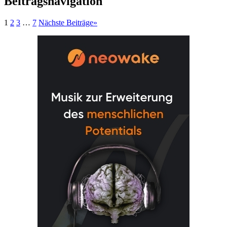
Beitragsnavigation
1
2
3
…
7
Nächste Beiträge
»