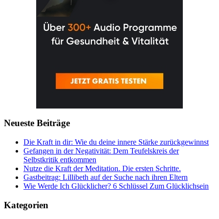
Neueste Beiträge
Die Kraft in dir: Wie du deine innere Stärke zurückgewinnst
Gefangen in der Negativität: Dem Teufelskreis der
Selbstkritik entkommen
Nutze die Kraft der Meditation. Die ersten Schritte.
Gastbeitrag: Lillibeth auf der Suche nach ihren Eltern
Wie Werde Ich Glücklicher? 6 Schlüssel Zum Glücklichsein
Kategorien