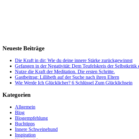
Neueste Beiträge
Die Kraft in dir: Wie du deine innere Stärke zurückgewinnst
Gefangen in der Negativität: Dem Teufelskreis der Selbstkriti
Nutze die Kraft der Meditation. Die ersten Schritte.
Gastbeitrag: Lillibeth auf der Suche nach ihren Eltern
Wie Werde Ich Glücklicher? 6 Schlüssel Zum Glücklichsein
Kategorien
Allgemein
Blog
Blogempfehlung
Buchtipps
Innere Schweinehund
Inspiration