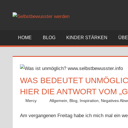
Zum
Inhalt
springen
HOME
BLOG
KINDER STÄRKEN
ÜBE
WAS BEDEUTET UNMÖGLI
HIER DIE ANTWORT VOM „G
11 August 2013
Mercy
Allgemein
,
Blog
,
Inspiration
,
Negatives Abw
Am vergangenen Freitag habe ich mich mal ein weni