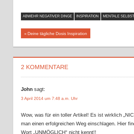
ABWEHR NEGATIVER DINGE
INSPIRATION
MENTALE SELBS
Beitragsnavigation
Vorheriger
Deine tägliche Dosis Inspiration
Beitrag:
2 KOMMENTARE
John
sagt:
3 April 2014 um 7:48 a.m. Uhr
Wow, was für ein toller Artikel! Es ist wirklich
man einen erfolgreichen Weg einschlagen. Hier fi
Wort „UNMÖGLICH“ nicht kennt!!