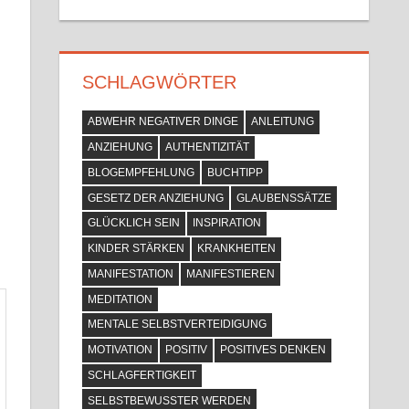
SCHLAGWÖRTER
ABWEHR NEGATIVER DINGE
ANLEITUNG
ANZIEHUNG
AUTHENTIZITÄT
BLOGEMPFEHLUNG
BUCHTIPP
GESETZ DER ANZIEHUNG
GLAUBENSSÄTZE
GLÜCKLICH SEIN
INSPIRATION
KINDER STÄRKEN
KRANKHEITEN
MANIFESTATION
MANIFESTIEREN
MEDITATION
MENTALE SELBSTVERTEIDIGUNG
MOTIVATION
POSITIV
POSITIVES DENKEN
SCHLAGFERTIGKEIT
SELBSTBEWUSSTER WERDEN