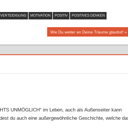
TVERTEIDIGUNG
MOTIVATION
POSITIV
POSITIVES DENKEN
Nächster
Wie Du weiter an Deine Träume glaubst!
Beitrag:
 „NICHTS UNMÖGLICH“ im Leben, auch als Außenseiter kann
ndest du auch eine außergewöhnliche Geschichte, welche da